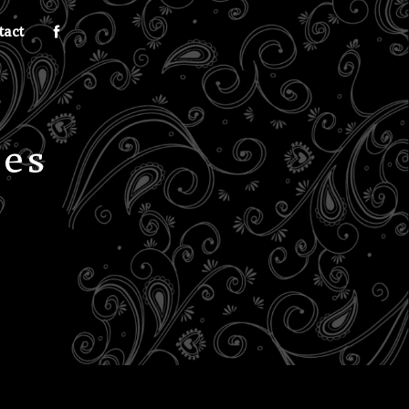
tact
les