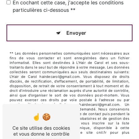
En cochant cette case, j'accepte les conditions
particulières ci-dessous **
Envoyer
** Les données personnelles communiquées sont nécessaires aux
fins de vous contacter et sont enregistrées dans un fichier
informatisé. Elles sont destinées à L'Hair de Carol et ses sous-
traitants dans le seul but de répondre à votre message. Les données
collectées seront communiquées aux seuls destinataires suivants:
L'Hair de Carol hairdecarol@gmail.com. Vous disposez de droits
d’accès, de rectification, d’effacement, de portabilité, de limitation,
d’opposition, de retrait de votre consentement à tout moment et du
droit d’introduire une réclamation auprès d’une autorité de contrôle,
ainsi que d’organiser le sort de vos données post-mortem. Vous
pouvez exercer ces droits par voie postale à l'adresse ou par
courrier électronique à l'adresse hairdecarol@gmail.com. Un
justificatif d'identité pourra vous être demandé. Nous conservons
vos données pendant la période de prise de contact puis pendant la
durée de prescription légale aux fins probatoires et de gestion des
contentieux. Vous avez le droit de vous inscrire sur la liste
Ce site utilise des cookies
d'opposition au démarchage téléphonique, disponible à cette
adresse:
Bloctel.gouv.fr
. Consultez le site cnil.fr pour plus
et vous donne le contrôle
d’informations sur vos droits.